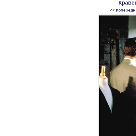
Кравец
<< попередн