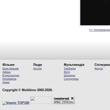
<< попередн
Фільми
Люди
Мультимедія
Спілкува
База фільмів
Актори
Трейлери
Форум
Афіша
Фото
В кінотеатрах
Шпалери
Незабаром
Саундтреки
Аніме
Copyright © Multikino 2002-2020.