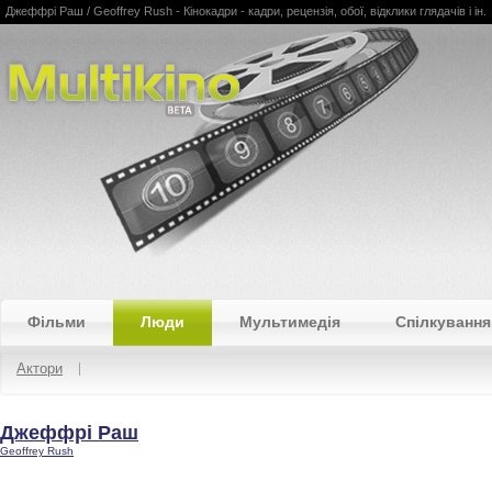
Джеффрі Раш / Geoffrey Rush - Кінокадри - кадри, рецензія, обої, відклики глядачів і ін.
Multikino
Фільми
Люди
Мультимедія
Спілкування
Актори
Джеффрі Раш
Geoffrey Rush