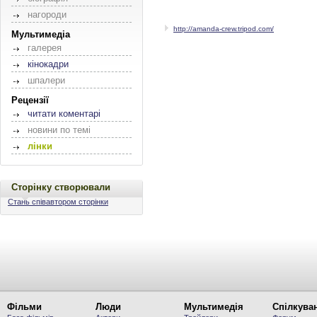
нагороди
http://amanda-crew.tripod.com/
Мультимедіа
галерея
кінокадри
шпалери
Рецензії
читати коментарі
новини по темі
лінки
Сторінку створювали
Стань співавтором сторінки
Фільми
Люди
Мультимедія
Спілкува