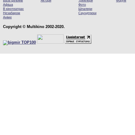
База фільмів
Актори
Трейлери
Форум
Афіша
Фото
В кінотеатрах
Шпалери
Незабаром
Саундтреки
Аніме
Copyright © Multikino 2002-2020.