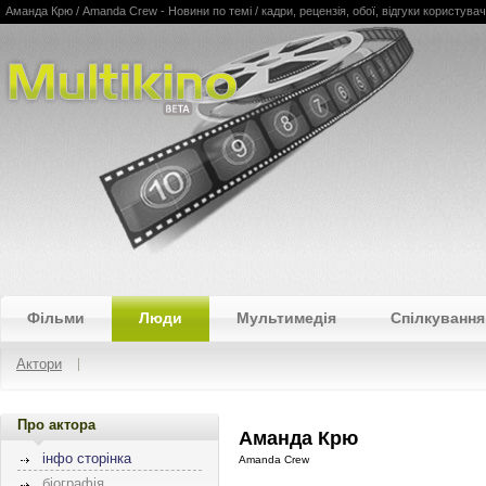
Аманда Крю / Amanda Crew - Новини по темі / кадри, рецензія, обої, відгуки користувачів
Multikino
Фільми
Люди
Мультимедія
Спілкування
Актори
Про актора
Аманда Крю
інфо сторінка
Amanda Crew
біографія