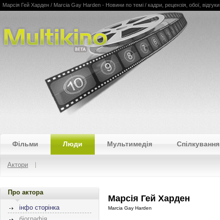
Марсія Гей Харден / Marcia Gay Harden - Новини по темі / кадри, рецензія, обої, відгуки 
Multikino
Фільми
Люди
Мультимедія
Спілкування
Актори
Про актора
Марсія Гей Харден
інфо сторінка
Marcia Gay Harden
біографія