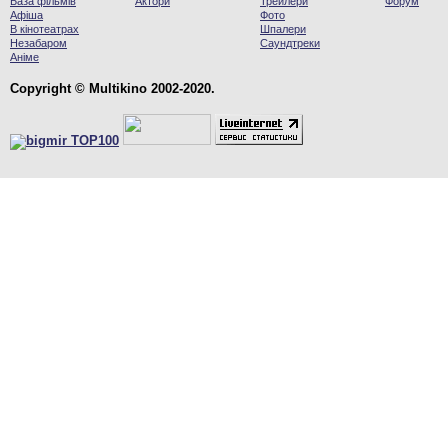
База фільмів
Актори
Трейлери
Форум
Афіша
Фото
В кінотеатрах
Шпалери
Незабаром
Саундтреки
Аніме
Copyright © Multikino 2002-2020.