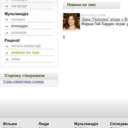
Новини по темі
нагороди
Мультимедіа
03.07.2013 10:48
галерея
Зірка "Поллока" зіграє у 
Марша Гей Харден зіграє 
кінокадри
шпалери
1
Рецензії
читати коментарі
новини по темі
лінки
Сторінку створювали
Стань співавтором сторінки
Фільми
Люди
Мультимедія
Спілкува