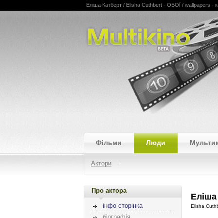
Еліша Катберт / Elisha Cuthbert - ОБОЇ / wallpapers - ка
Multikino
Фільми
Люди
Мульти
Актори
Про актора
Еліша
інфо сторінка
Elisha Cuth
біографія