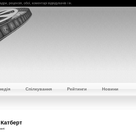
дри, рецензія, обої, коментарі відвідувачів і ін.
медія
Спілкування
Рейтинги
Новини
 Катберт
bert