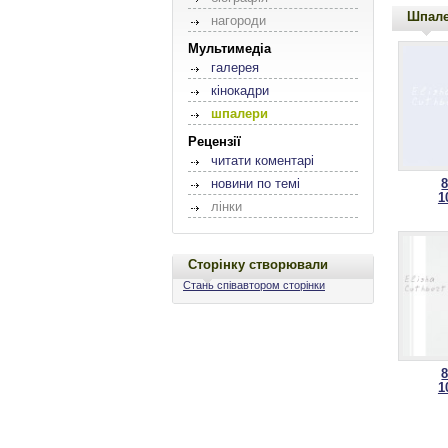
Шпал
нагороди
Мультимедіа
галерея
кінокадри
шпалери
Рецензії
читати коментарі
новини по темі
1
лінки
Сторінку створювали
Стань співавтором сторінки
1