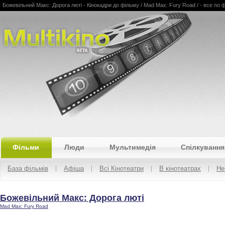
Божевільний Макс: Дорога люті - Кінокадри до фільму / Mad Max: Fury Road / - все по філ
Multikino
Фільми
Люди
Мультимедія
Спілкування
База фільмів
Афіша
Всі Кінотеатри
В кінотеатрах
Не
Божевільний Макс: Дорога люті
Mad Max: Fury Road