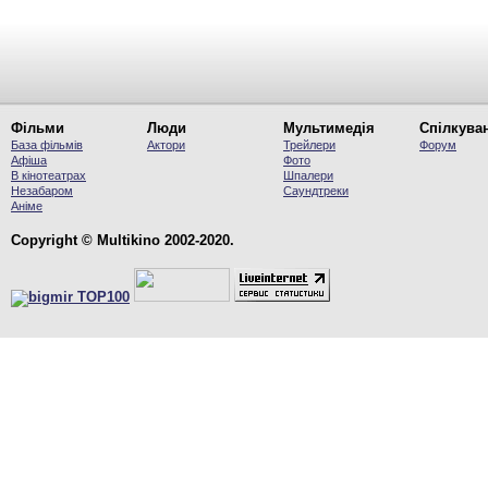
Фільми
Люди
Мультимедія
Спілкува
База фільмів
Актори
Трейлери
Форум
Афіша
Фото
В кінотеатрах
Шпалери
Незабаром
Саундтреки
Аніме
Copyright © Multikino 2002-2020.