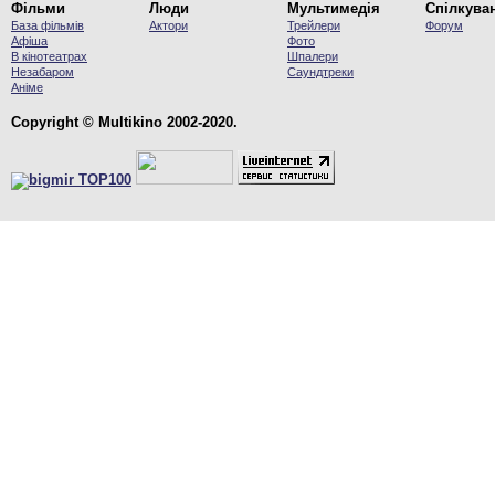
Фільми
Люди
Мультимедія
Спілкува
База фільмів
Актори
Трейлери
Форум
Афіша
Фото
В кінотеатрах
Шпалери
Незабаром
Саундтреки
Аніме
Copyright © Multikino 2002-2020.