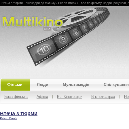
Втеча з тюрми - Кінокадри до фільму / Prison Break / - все по фільму, кадри, рецензія, об
Multikino
Фільми
Люди
Мультимедія
Спілкування
База фільмів
Афіша
Всі Кінотеатри
В кінотеатрах
Не
Втеча з тюрми
Prison Break