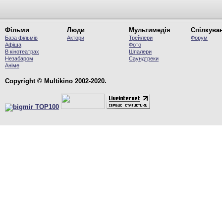
Фільми
Люди
Мультимедія
Спілкува
База фільмів
Актори
Трейлери
Форум
Афіша
Фото
В кінотеатрах
Шпалери
Незабаром
Саундтреки
Аніме
Copyright © Multikino 2002-2020.