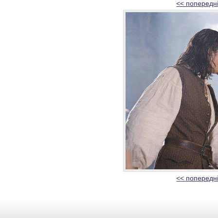
<< попередн
<< попередн