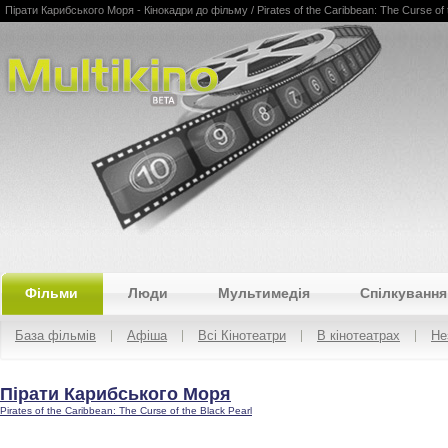
Пірати Карибського Моря - Кінокадри до фільму / Pirates of the Caribbean: The Curse of th
Multikino
Фільми
Люди
Мультимедія
Спілкування
База фільмів
Афіша
Всі Кінотеатри
В кінотеатрах
Не
Пірати Карибського Моря
Pirates of the Caribbean: The Curse of the Black Pearl