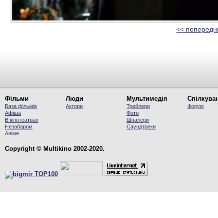
<< попередн
Фільми
Люди
Мультимедія
Спілкува
База фільмів
Актори
Трейлери
Форум
Афіша
Фото
В кінотеатрах
Шпалери
Незабаром
Саундтреки
Аніме
Copyright © Multikino 2002-2020.