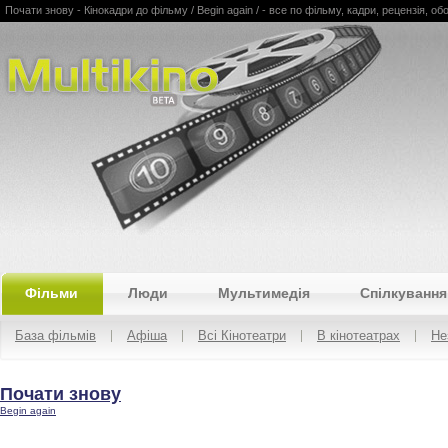
Почати знову - Кінокадри до фільму / Begin again / - все по фільму, кадри, рецензія, обої
Multikino
Фільми
Люди
Мультимедія
Спілкування
База фільмів
Афіша
Всі Кінотеатри
В кінотеатрах
Не
Почати знову
Begin again