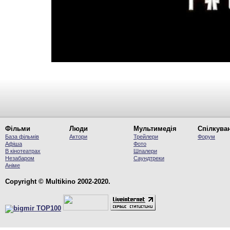
Фільми
Люди
Мультимедія
Спілкува
База фільмів
Актори
Трейлери
Форум
Афіша
Фото
В кінотеатрах
Шпалери
Незабаром
Саундтреки
Аніме
Copyright © Multikino 2002-2020.