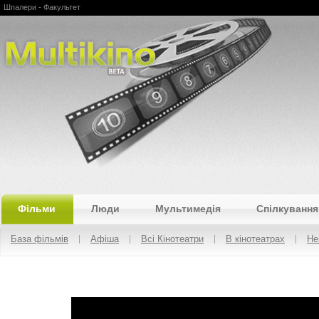
Шпалери - Факультет
Multikino
Фільми
Люди
Мультимедія
Спілкування
База фільмів
Афіша
Всі Кінотеатри
В кінотеатрах
Не