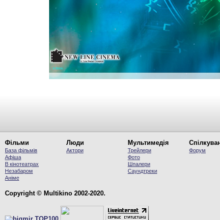
Фільми
Люди
Мультимедія
Спілкува
База фільмів
Актори
Трейлери
Форум
Афіша
Фото
В кінотеатрах
Шпалери
Незабаром
Саундтреки
Аніме
Copyright © Multikino 2002-2020.