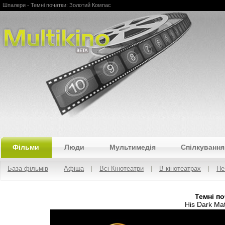
Шпалери - Темні початки: Золотий Компас
Multikino
Фільми
Люди
Мультимедія
Спілкування
База фільмів
Афіша
Всі Кінотеатри
В кінотеатрах
Не
Темні п
His Dark Ma