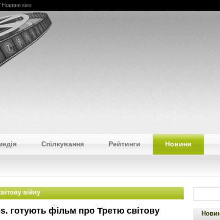
/ Новини кіно
медія
Спілкування
Рейтинги
Новини
вітову війну
s. готують фільм про Третю світову
Новин