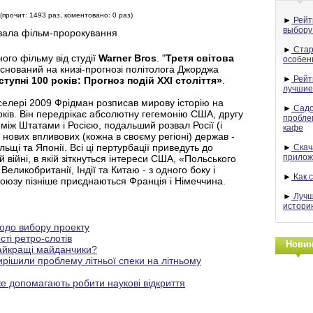
 (прочит: 1493 раз, коментовано: 0 раз)
►
Рейт
выбору
вала фільм-пророкування
►
Стар
ого фільму від студії
Warner Bros
. "
Третя світова
особен
аснований на книзі-прогнозі політолога Джорджа
►
Рейти
ступні 100 років: Прогноз подій XXI століття»
.
лучшие
селері 2009 Фрідман розписав мирову історію на
►
Садо
оків. Він передрікає абсолютну гегемонію США, другу
пробле
між Штатами і Росією, подальший розвал Росії (і
кафе
 нових впливових (кожна в своєму регіоні) держав -
ьщі та Японії. Всі ці пертурбації приведуть до
►
Скач
прилож
ій війні, в якій зіткнуться інтереси США, «Польського
Великобританії, Індії та Китаю - з одного боку і
►
Как 
 союзу пізніше приєднаються Франція і Німеччина.
►
Лучш
истори
одо вибору проекту
сті ретро-слотів
Нови
найкращі майданчики?
рішили проблему літньої спеки на літньому
же допомагають робити наукові відкриття