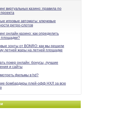
инг виртуальных казино: правила по
 проекта
ые игровые автоматы: ключевые
ности ретро-слотов
нг онлайн казино: как определить
 площадки?
вые зонты от BONRO: как мы решили
му летней жары на летней площадке
ать покер онлайн: бонусы, лучшие
ения и сайты
смотреть фильмы в hd?
ие бомбардиры плей-офф НХЛ за всю
ю
ни