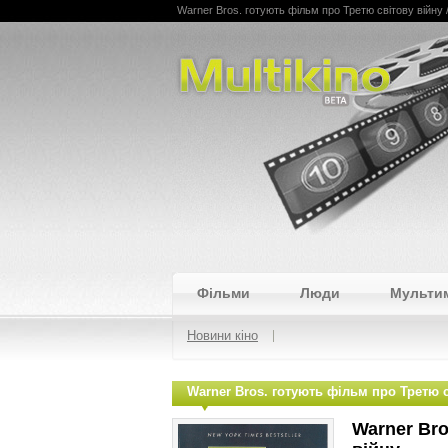
Warner Bros. готують фільм про Третю світову війну 
Multikino
Фільми
Люди
Мульти
Новини кіно
Warner Bros. готують фільм про Третю с
Warner Bro