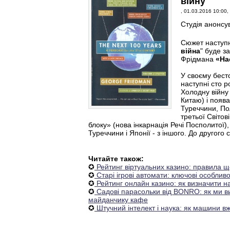
війну
, 01.03.2016 10:00,
Студія анонсу
Сюжет наступн
війна
" буде з
Фрідмана
«На
У своєму бест
наступні сто р
Холодну війну 
Китаю) і поява
Туреччини, Пол
третьої Світов
блоку» (нова інкарнація Речі Посполитої), 
Туреччини і Японії - з іншого. До другого
Читайте також:
✪
Рейтинг віртуальних казино: правила щ
✪
Старі ігрові автомати: ключові особливо
✪
Рейтинг онлайн казино: як визначити 
✪
Садові парасольки від BONRO: як ми ви
майданчику кафе
✪
Штучний інтелект і наука: як машини в