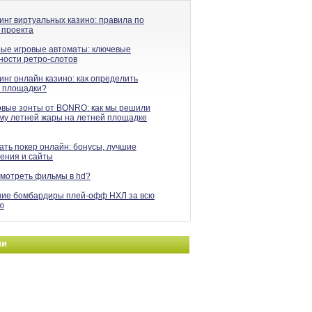
инг виртуальных казино: правила по
 проекта
ые игровые автоматы: ключевые
ности ретро-слотов
нг онлайн казино: как определить
 площадки?
вые зонты от BONRO: как мы решили
му летней жары на летней площадке
ать покер онлайн: бонусы, лучшие
ения и сайты
смотреть фильмы в hd?
ие бомбардиры плей-офф НХЛ за всю
ю
ни