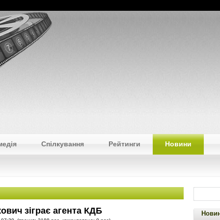
медія
Спілкування
Рейтинги
Новини
ович зіграє агента КДБ
Новин