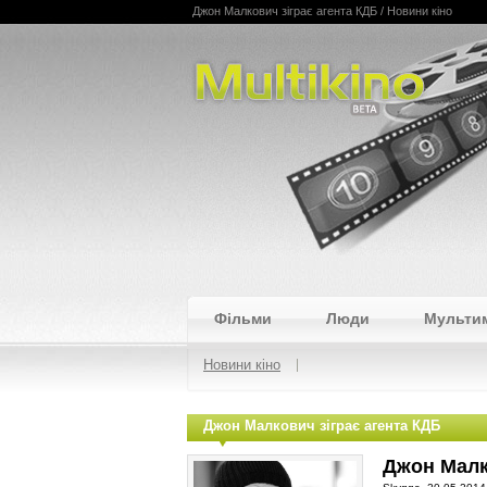
Джон Малкович зіграє агента КДБ / Новини кіно
Multikino
Фільми
Люди
Мульти
Новини кіно
Джон Малкович зіграє агента КДБ
Джон Малк