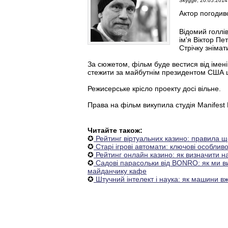
Skygge, 20.05.2014 
Актор погодивс
Відомий голлі
ім'я Віктор П
Стрічку зніма
За сюжетом, фільм буде вестися від імен
стежити за майбутнім президентом США ще 
Режисерське крісло проекту досі вільне.
Права на фільм викупила студія Manifest 
Читайте також:
✪
Рейтинг віртуальних казино: правила щ
✪
Старі ігрові автомати: ключові особливо
✪
Рейтинг онлайн казино: як визначити 
✪
Садові парасольки від BONRO: як ми ви
майданчику кафе
✪
Штучний інтелект і наука: як машини в