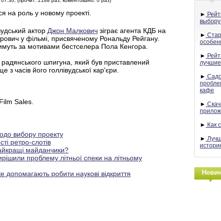
07:30, (прочит: 2188 раз, коментовано: 0 раз)
я на роль у новому проекті.
►
Рейт
выбору
вудський актор
Джон Малкович
зіграє агента КДБ на
►
Стар
етрович у фільмі, присвяченому Рональду Рейгану.
особен
тимуть за мотивами бестселера Пола Кенгора.
►
Рейти
і радянського шпигуна, який був приставлений
лучшие
з часів його голлівудської кар'єри.
►
Садо
пробле
кафе
Film Sales.
►
Скач
прилож
►
Как 
одо вибору проекту
►
Лучш
сті ретро-слотів
истори
найкращі майданчики?
рішили проблему літньої спеки на літньому
Нови
же допомагають робити наукові відкриття