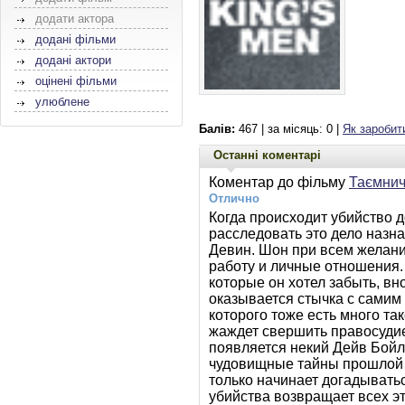
додати актора
додані фільми
додані актори
оцінені фільми
улюблене
Балів:
467 | за місяць: 0 |
Як заробит
Останні коментарі
Коментар до фільму
Таємнич
Отлично
Когда происходит убийство 
расследовать это дело назн
Девин. Шон при всем желани
работу и личные отношения.
которые он хотел забыть, вн
оказывается стычка с сами
которого тоже есть много так
жаждет свершить правосудие
появляется некий Дейв Бойл
чудовищные тайны прошлой ж
только начинает догадывать
убийства возвращает всех э