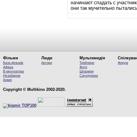
начинают спадать с участник
они так мучительно пытались
Фільми
Люди
Мультимедія
Спілкува
База фільмів
Актори
Трейлери
Форум
Афіша
Фото
В кінотеатрах
Шпалери
Незабаром
Саундтреки
Аніме
Copyright © Multikino 2002-2020.