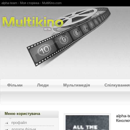
alpha-team - Моя сторінка - MultiKino.com
Multikino
Фільми
Люди
Мультимедія
Спілкування
Меню користувача
alpha-
Кінолю
профайл
додати фільм