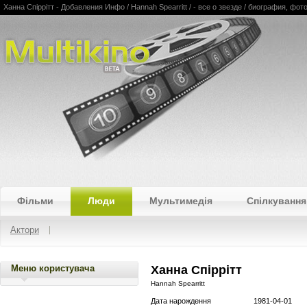
Ханна Спіррітт - Добавления Инфо / Hannah Spearritt / - все о звезде / биография, фо
Multikino
Фільми
Люди
Мультимедія
Спілкування
Актори
Меню користувача
Ханна Спіррітт
Hannah Spearritt
Дата нарождення
1981-04-01