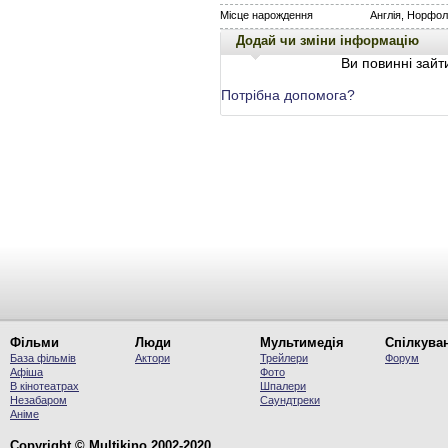
Місце нарождення
Англія, Норфол
Додай чи зміни інформацію
Ви повинні зайти
Потрібна допомога?
Фільми
Люди
Мультимедія
Спілкува
База фільмів
Актори
Трейлери
Форум
Афіша
Фото
В кінотеатрах
Шпалери
Незабаром
Саундтреки
Аніме
Copyright © Multikino 2002-2020.