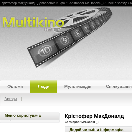
Крістофер МакДоналд - Добавления Инфо / Christopher McDonald (I) / - все о звезде 
Multikino
Фільми
Люди
Мультимедія
Спілкування
Актори
Меню користувача
Крістофер МакДоналд
Christopher McDonald (I)
Додай чи зміни інформацію