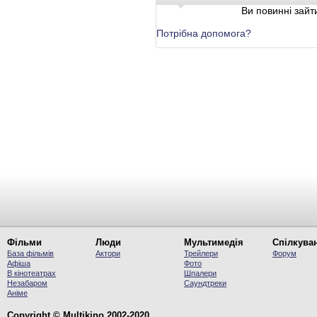
Ви повинні зайти
Потрібна допомога?
Фільми
Люди
Мультимедія
Спілкува
База фільмів
Актори
Трейлери
Форум
Афіша
Фото
В кінотеатрах
Шпалери
Незабаром
Саундтреки
Аніме
Copyright © Multikino 2002-2020.