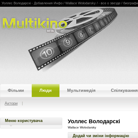
Уоллес Володарскі - Добавления Инфо / Wallace Wolodarsky / - все о звезде / биогра
Multikino
Фільми
Люди
Мультимедія
Спілкування
Актори
Меню користувача
Уоллес Володарскі
Wallace Wolodarsky
Додай чи зміни інформацію