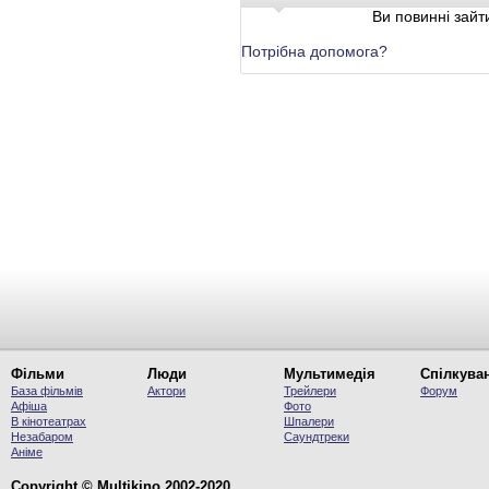
Ви повинні зайти
Потрібна допомога?
Фільми
Люди
Мультимедія
Спілкува
База фільмів
Актори
Трейлери
Форум
Афіша
Фото
В кінотеатрах
Шпалери
Незабаром
Саундтреки
Аніме
Copyright © Multikino 2002-2020.