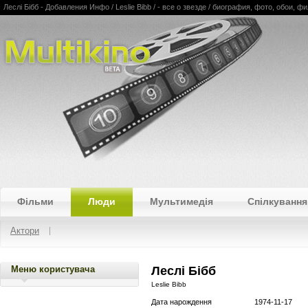
Леслі Бібб - Добавления Инфо / Leslie Bibb / - все о звезде / биография, фото, обои,
Multikino
Фільми
Люди
Мультимедія
Спілкування
Актори
Меню користувача
Леслі Бібб
Leslie Bibb
Дата нарождення
1974-11-17