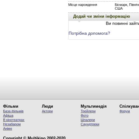
Місце нарождення
Бісмарк, Північ
США
Додай чи зміни інформацію
Ви повинні зайти
Потрібна допомога?
Фільми
Люди
Мультимедія
Спілкува
База фільмів
Актори
Трейлери
Форум
Афіша
Фото
В кінотеатрах
Шпалери
Незабаром
Саундтреки
Аніме
Copyright © Multikino 2002-2020.