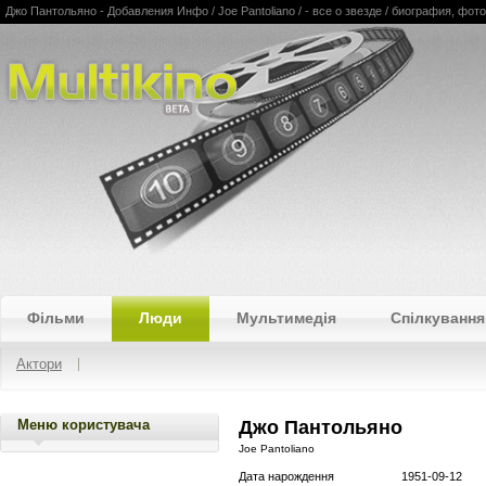
Джо Пантольяно - Добавления Инфо / Joe Pantoliano / - все о звезде / биография, фо
Multikino
Фільми
Люди
Мультимедія
Спілкування
Актори
Меню користувача
Джо Пантольяно
Joe Pantoliano
Дата нарождення
1951-09-12