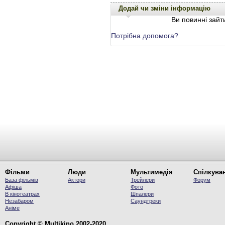
Додай чи зміни інформацію
Ви повинні зайти
Потрібна допомога?
Фільми
Люди
Мультимедія
Спілкува
База фільмів
Актори
Трейлери
Форум
Афіша
Фото
В кінотеатрах
Шпалери
Незабаром
Саундтреки
Аніме
Copyright © Multikino 2002-2020.