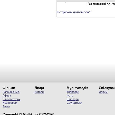
Ви повинні зайти
Потрібна допомога?
Фільми
Люди
Мультимедія
Спілкува
База фільмів
Актори
Трейлери
Форум
Афіша
Фото
В кінотеатрах
Шпалери
Незабаром
Саундтреки
Аніме
Copyright © Multikino 2002-2020.