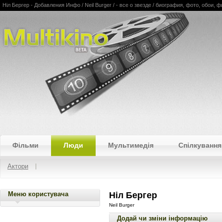
Ніл Бергер - Добавления Инфо / Neil Burger / - все о звезде / биография, фото, обои,
Multikino
Фільми
Люди
Мультимедія
Спілкування
Актори
Меню користувача
Ніл Бергер
Neil Burger
Додай чи зміни інформацію