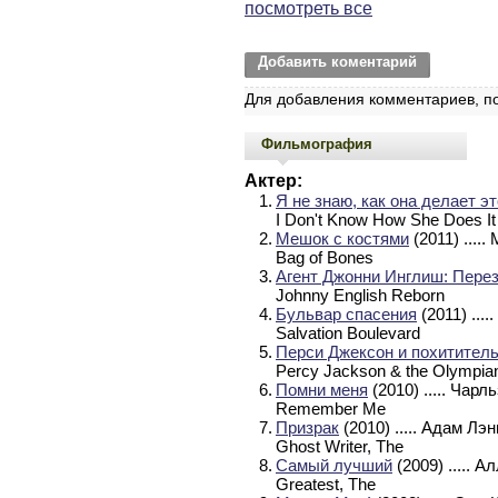
посмотреть все
Добавить коментарий
Для добавления комментариев, п
Фильмография
Актер:
1.
Я не знаю, как она делает эт
I Don't Know How She Does It
2.
Мешок с костями
(2011)
.....
Bag of Bones
3.
Агент Джонни Инглиш: Перез
Johnny English Reborn
4.
Бульвар спасения
(2011)
....
Salvation Boulevard
5.
Перси Джексон и похитител
Percy Jackson & the Olympians
6.
Помни меня
(2010)
..... Чарл
Remember Me
7.
Призрак
(2010)
..... Адам Лэн
Ghost Writer, The
8.
Самый лучший
(2009)
..... А
Greatest, The