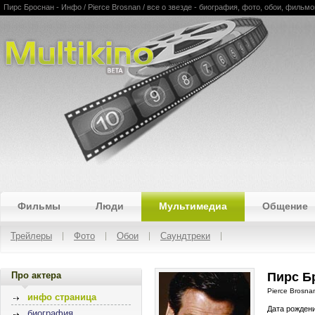
Пирс Броснан - Инфо / Pierce Brosnan / все о звезде - биография, фото, обои, фильм
Multikino
Фильмы
Люди
Мультимедиа
Общение
Трейлеры
Фото
Обои
Саундтреки
Про актера
Пирс Б
Pierce Brosna
инфо страница
Дата рожден
биография