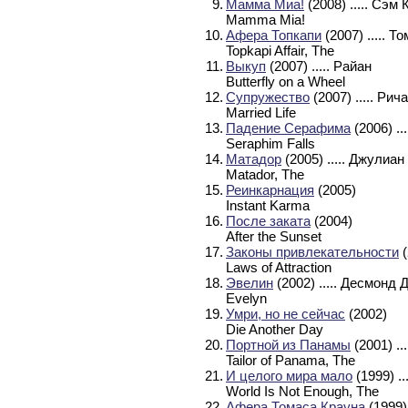
9.
Мамма Миа!
(2008)
..... Сэм
Mamma Mia!
10.
Афера Топкапи
(2007)
..... 
Topkapi Affair, The
11.
Выкуп
(2007)
..... Райан
Butterfly on a Wheel
12.
Супружество
(2007)
..... Ри
Married Life
13.
Падение Серафима
(2006)
..
Seraphim Falls
14.
Матадор
(2005)
..... Джулиа
Matador, The
15.
Реинкарнация
(2005)
Instant Karma
16.
После заката
(2004)
After the Sunset
17.
Законы привлекательности
(
Laws of Attraction
18.
Эвелин
(2002)
..... Десмонд 
Evelyn
19.
Умри, но не сейчас
(2002)
Die Another Day
20.
Портной из Панамы
(2001)
.
Tailor of Panama, The
21.
И целого мира мало
(1999)
.
World Is Not Enough, The
22.
Афера Томаса Крауна
(1999