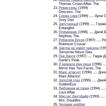
Thomas Crown Affair, The
23.
Режиссеры
(1999)
Directors, The
24.
Серая сова
(1999)
..... Арч
Grey Owl
25.
Запутанный
(1999)
..... Гэра
Entangled
26.
Племянник
(1998)
..... Джой
Nephew, The
27.
Робинзон Крузо
(1997)
..... 
Robinson Crusoe
28.
Завтра не умрет никогда
(19
Tomorrow Never Dies
29.
Пик Данте
(1997)
..... Гарри 
Dante's Peak
30.
У зеркала два лица
(1996)
..
Mirror Has Two Faces, The
31.
Марс атакует
(1996)
..... До
Mars Attacks!
32.
Золотой глаз
(1995)
..... Дж
GoldenEye
33.
Любовная история
(1994)
...
Love Affair
34.
Миссис Даутфайр
(1993)
...
Mrs. Doubtfire
35.
Человек ноября