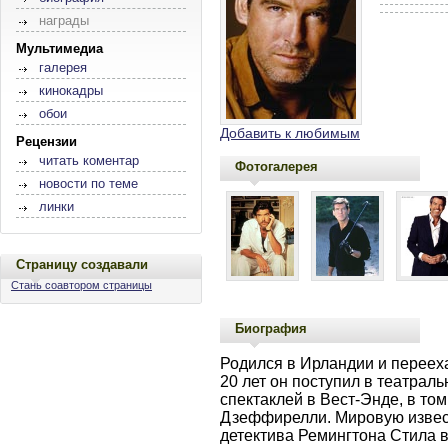
награды
Мультимедиа
галерея
кинокадры
обои
Добавить к любимым
Рецензии
читать коментар
Фотогалерея
новости по теме
линки
Страницу создавали
Стань соавтором страницы
Биография
Родился в Ирландии и переехал
20 лет он поступил в театраль
спектаклей в Вест-Энде, в то
Дзеффирелли. Мировую извест
детектива Ремингтона Стила в