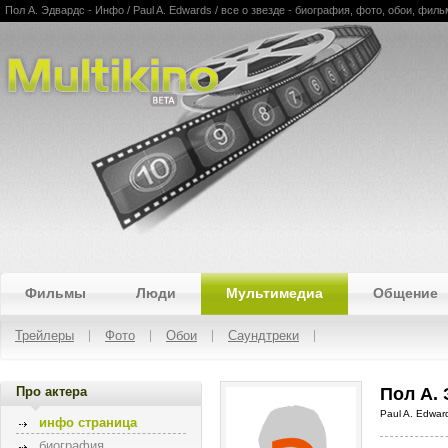
Пол А. Эдвардс - Инфо / Paul A. Edwards / все о звезде - биография, фото, обои, фил
Multikino
Фильмы
Люди
Мультимедиа
Общение
Трейлеры
Фото
Обои
Саундтреки
Про актера
Пол А.
Paul A. Edwar
инфо страница
биография