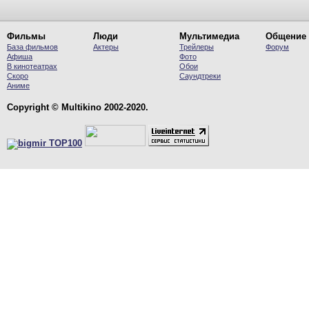
Фильмы
Люди
Мультимедиа
Общение
База фильмов
Актеры
Трейлеры
Форум
Афиша
Фото
В кинотеатрах
Обои
Скоро
Саундтреки
Аниме
Copyright © Multikino 2002-2020.