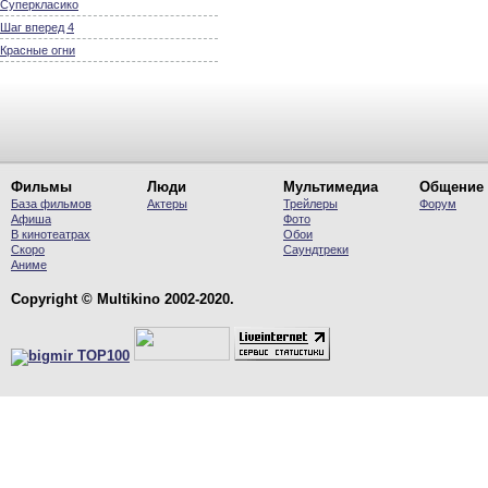
Суперкласико
Шаг вперед 4
Красные огни
Фильмы
Люди
Мультимедиа
Общение
База фильмов
Актеры
Трейлеры
Форум
Афиша
Фото
В кинотеатрах
Обои
Скоро
Саундтреки
Аниме
Copyright © Multikino 2002-2020.