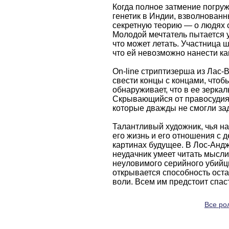
Когда полное затмение погруж
генетик в Индии, взволнованн
секретную теорию — о людях 
Молодой мечтатель пытается у
что может летать. Участница 
что ей невозможно нанести ка
On-line cтриптизерша из Лас-
свести концы с концами, чтоб
обнаруживает, что в ее зерка
Скрывающийся от правосудия 
которые дважды не смогли зад
Талантливый художник, чья н
его жизнь и его отношения с 
картинах будущее. В Лос-Анд
неудачник умеет читать мысли
неуловимого серийного убийц
открывается способность ост
воли. Всем им предстоит спас
Все рол