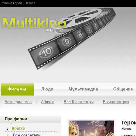
фильм Герои , Heroes
Multikino
Фильмы
Люди
Мультимедиа
Общение
База фильмов
Афиша
Все Кинотеатры
В кинотеатрах
Про фильм
Герои
Кратко
Heroes
Все создатели
Сериал Т