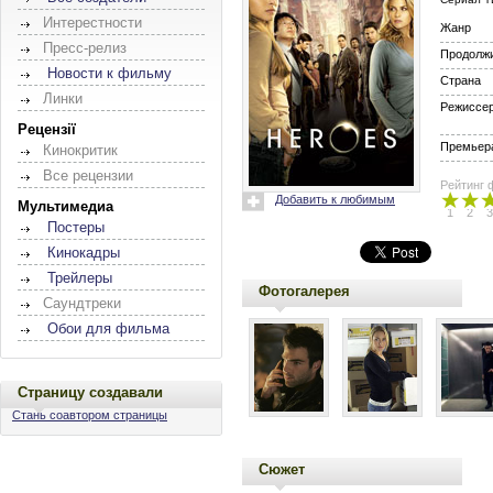
Интерестности
Жанр
Пресс-релиз
Продолж
Новости к фильму
Страна
Линки
Режиссе
Рецензії
Премьера
Кинокритик
Все рецензии
Рейтинг 
Добавить к любимым
Мультимедиа
1
2
3
Постеры
Кинокадры
Трейлеры
Фотогалерея
Саундтреки
Обои для фильма
Страницу создавали
Стань соавтором страницы
Сюжет