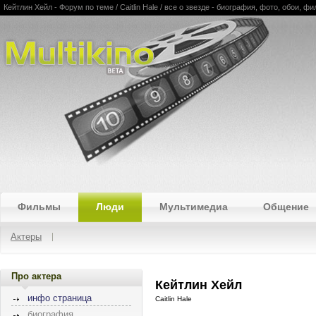
Кейтлин Хейл - Форум по теме / Caitlin Hale / все о звезде - биография, фото, обои, 
Multikino
Фильмы
Люди
Мультимедиа
Общение
Актеры
Про актера
Кейтлин Хейл
инфо страница
Caitlin Hale
биография