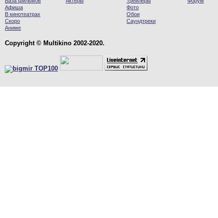
База фильмов
Актеры
Трейлеры
Форум
Афиша
Фото
В кинотеатрах
Обои
Скоро
Саундтреки
Аниме
Copyright © Multikino 2002-2020.