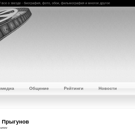
 все о звезде - биография, фото, обои, фильмография и многое другое
имедиа
Общение
Рейтинги
Новости
 Прыгунов
gunov