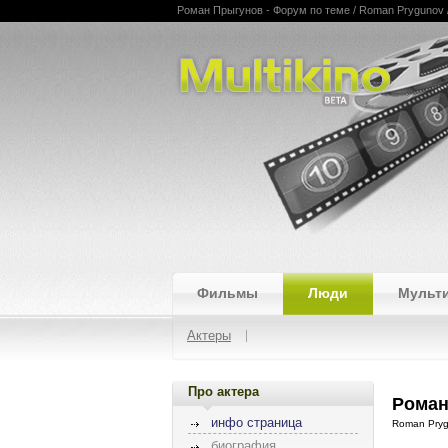
Роман Прыгунов - Форум по теме / Roman Prygunov /
Multikino
Фильмы
Люди
Мульт
Актеры
Про актера
Роман
инфо страница
Roman Pry
биография