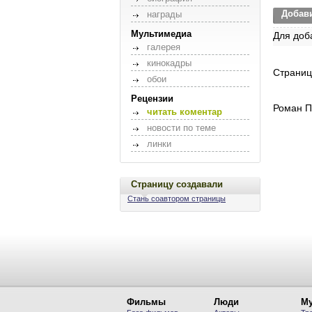
Добав
награды
Мультимедиа
Для доб
галерея
кинокадры
Страниц
обои
Рецензии
Роман П
читать коментар
новости по теме
линки
Страницу создавали
Стань соавтором страницы
Фильмы
Люди
Му