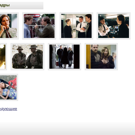
адры
едующие