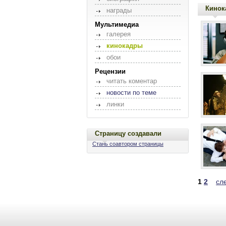
Кинок
награды
Мультимедиа
галерея
кинокадры
обои
Рецензии
читать коментар
новости по теме
линки
Страницу создавали
Стань соавтором страницы
1
2
сл