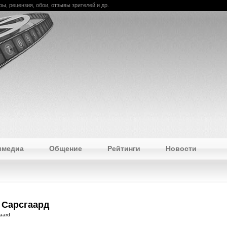
ры, рецензия, обои, отзывы зрителей и др.
имедиа
Общение
Рейтинги
Новости
 Сарсгаард
aard