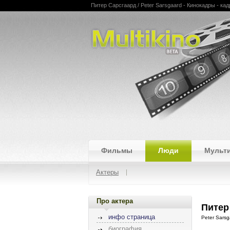
Питер Сарсгаард / Peter Sarsgaard - Кинокадры - кад
Multikino
Фильмы
Люди
Мульт
Актеры
Про актера
Питер
инфо страница
Peter Sarsg
биография