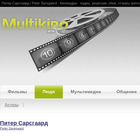
Питер Сарсгаард / Peter Sarsgaard - Кинокадры - кадры, рецензия, обои, отзывы зрите
Multikino
Фильмы
Люди
Мультимедиа
Общение
Актеры
Питер Сарсгаард
Peter Sarsgaard