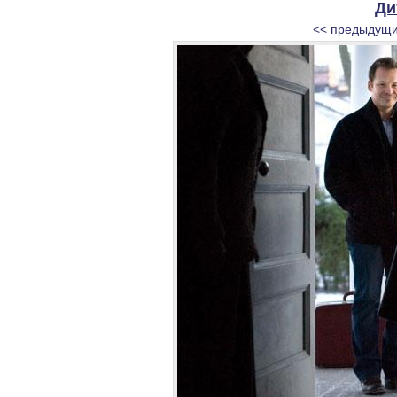
Ди
<< предыдущи