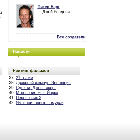
Питер Берг
... Джой Рендони
й
в
е
Все создатели
Новости
Рейтинг фильмов
21 грамм
Драконий жемчуг: Эволюция
Сдохни, Джон Такер!
Мгновения Нью-Йорка
Перевозчик 3
Ямакаси: новые самураи