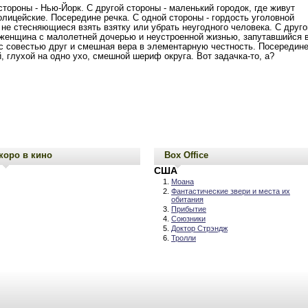
стороны - Нью-Йорк. С другой стороны - маленький городок, где живут
олицейские. Посередине речка. С одной стороны - гордость уголовной
 не стесняющиеся взять взятку или убрать неугодного человека. С друго
женщина с малолетней дочерью и неустроенной жизнью, запутавшийся 
с совестью друг и смешная вера в элементарную честность. Посередин
й, глухой на одно ухо, смешной шериф округа. Вот задачка-то, а?
коро в кино
Box Office
США
Моана
Фантастические звери и места их
обитания
Прибытие
Союзники
Доктор Стрэндж
Тролли