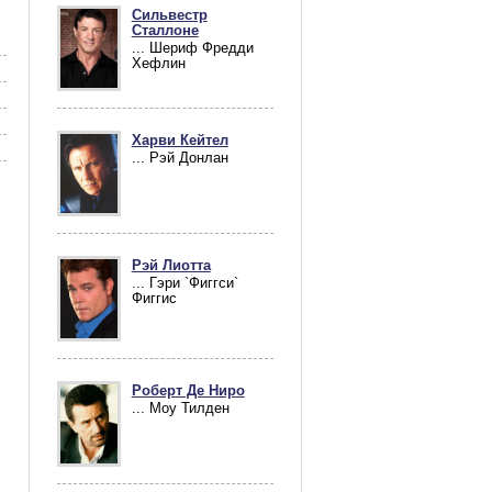
Сильвестр
Сталлоне
... Шериф Фредди
Хефлин
Харви Кейтел
... Рэй Донлан
Рэй Лиотта
... Гэри `Фиггси`
Фиггис
Роберт Де Ниро
... Моу Тилден