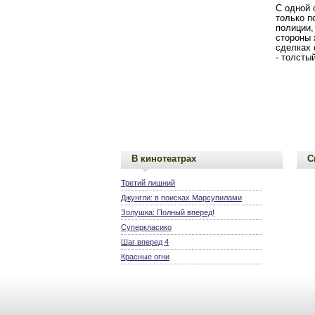
С одной 
только п
полиции,
стороны 
сделках 
- толсты
В кинотеатрах
С
Третий лишний
Джунгли: в поисках Марсупилами
Золушка: Полный вперед!
Суперкласико
Шаг вперед 4
Красные огни