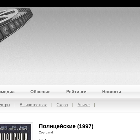
имедиа
Общение
Рейтинги
Новости
еатры
В кинотеатрах
Скоро
Аниме
Полицейские (1997)
Cop Land
Кино