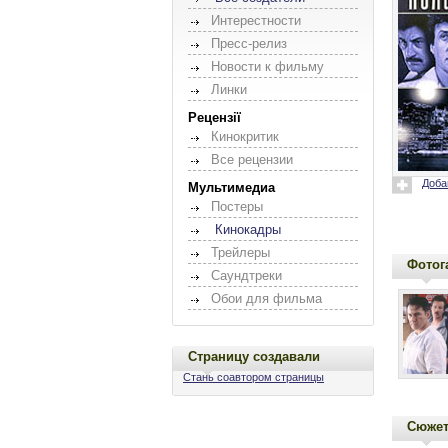
Интерестности
Пресс-релиз
Новости к фильму
Линки
Рецензії
Кинокритик
Все рецензии
Доба
Мультимедиа
Постеры
Кинокадры
Трейлеры
Фотог
Саундтреки
Обои для фильма
Страницу создавали
Стань соавтором страницы
Сюже