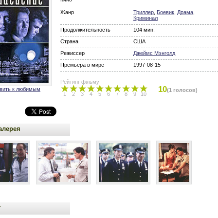
Жанр
Триллер
,
Боевик
,
Драма
,
Криминал
Продолжительность
104 мин.
Страна
США
Режиссер
Джеймс Мэнголд
Премьера в мире
1997-08-15
Рейтинг фільму
10
вить к любимым
(1 голосов)
1
2
3
4
5
6
7
8
9
10
алерея
т