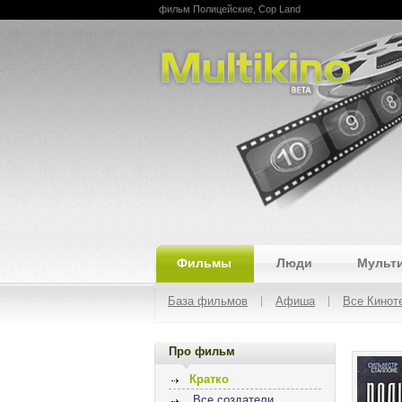
фильм Полицейские, Cop Land
Multikino
Фильмы
Люди
Мульт
База фильмов
Афиша
Все Кинот
Про фильм
Кратко
Все создатели