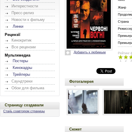
Интерестности
Жанр
Пресс-релиз
Продолж
Новости к фильму
Страна
Линки
Режиссе
Рецензії
Премьера
Кинокритик
Премьера
Все рецензии
Добавить к любимым
Рейтинг 
Мультимедиа
1
2
3
Постеры
Кинокадры
Трейлеры
Саундтреки
Фотогалерея
Обои для фильма
Страницу создавали
Стань соавтором страницы
Сюжет