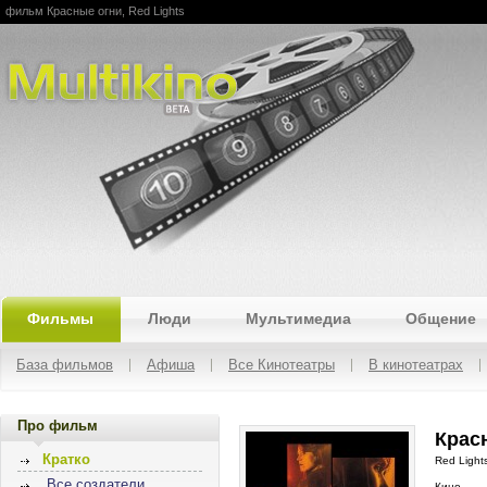
фильм Красные огни, Red Lights
Multikino
Фильмы
Люди
Мультимедиа
Общение
База фильмов
Афиша
Все Кинотеатры
В кинотеатрах
Про фильм
Красн
Кратко
Red Light
Все создатели
Кино