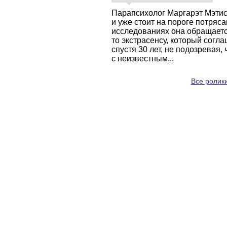
Парапсихолог Маргарэт Мэти
и уже стоит на пороге потряс
исследованиях она обращаетс
то экстрасенсу, который согл
спустя 30 лет, не подозревая
с неизвестным...
Все ролики