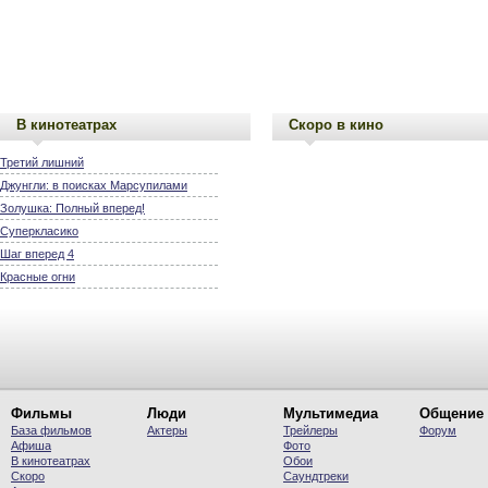
В кинотеатрах
Скоро в кино
Третий лишний
Джунгли: в поисках Марсупилами
Золушка: Полный вперед!
Суперкласико
Шаг вперед 4
Красные огни
Фильмы
Люди
Мультимедиа
Общение
База фильмов
Актеры
Трейлеры
Форум
Афиша
Фото
В кинотеатрах
Обои
Скоро
Саундтреки