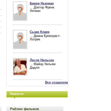
Барри Ньюман
... Доктор Френк
Уитман
Сьзан Кларк
... Диана Брокхраст-
Лотрек
Лесли Нильсен
... Майор Уильям
Дадли
Все создатели
Новости
Рейтинг фильмов