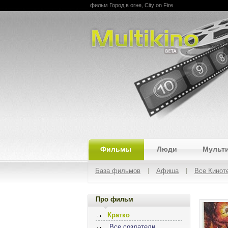
фильм Город в огне, City on Fire
Multikino
Фильмы
Люди
Мульт
База фильмов
Афиша
Все Кинот
Про фильм
Кратко
Все создатели