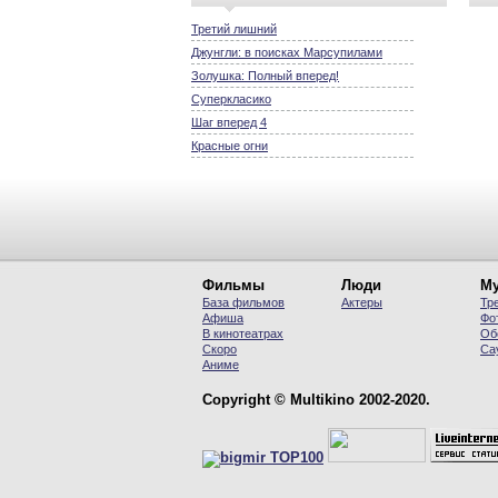
Третий лишний
Джунгли: в поисках Марсупилами
Золушка: Полный вперед!
Суперкласико
Шаг вперед 4
Красные огни
Фильмы
Люди
Му
База фильмов
Актеры
Тр
Афиша
Фо
В кинотеатрах
Об
Скоро
Са
Аниме
Copyright © Multikino 2002-2020.