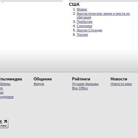
США
Моана
Фантастические звери и места их
обитания
Прибытие
Союзники
Доктор Стрэндж
Тролли
льтимедиа
Общение
Рейтинги
Новости
ейлеры
Форум
Лучшие фильмы
Новости кино
то
Вох Office
ои
ундтреки