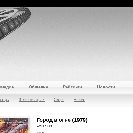
имедиа
Общение
Рейтинги
Новости
еатры
В кинотеатрах
Скоро
Аниме
Город в огне (1979)
City on Fire
Кино