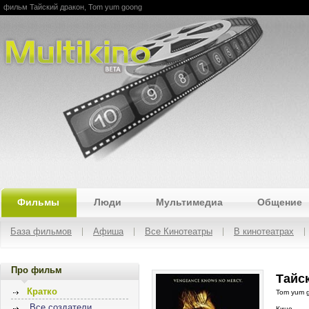
фильм Тайский дракон, Tom yum goong
Multikino
Фильмы
Люди
Мультимедиа
Общение
База фильмов
Афиша
Все Кинотеатры
В кинотеатрах
Про фильм
Тайск
Кратко
Tom yum 
Все создатели
Кино