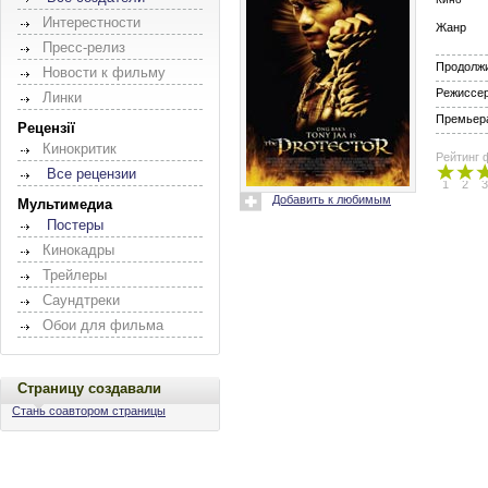
Интерестности
Жанр
Пресс-релиз
Продолж
Новости к фильму
Режиссе
Линки
Премьера
Рецензії
Кинокритик
Рейтинг 
Все рецензии
1
2
3
Добавить к любимым
Мультимедиа
Постеры
Кинокадры
Трейлеры
Саундтреки
Обои для фильма
Страницу создавали
Стань соавтором страницы