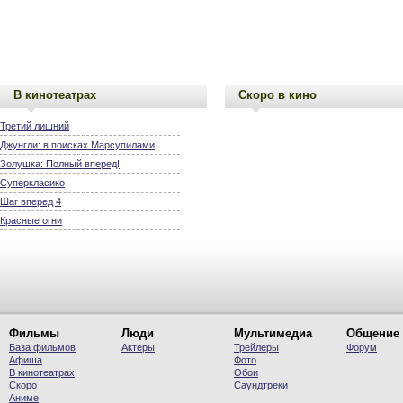
В кинотеатрах
Скоро в кино
Третий лишний
Джунгли: в поисках Марсупилами
Золушка: Полный вперед!
Суперкласико
Шаг вперед 4
Красные огни
Фильмы
Люди
Мультимедиа
Общение
База фильмов
Актеры
Трейлеры
Форум
Афиша
Фото
В кинотеатрах
Обои
Скоро
Саундтреки
Аниме