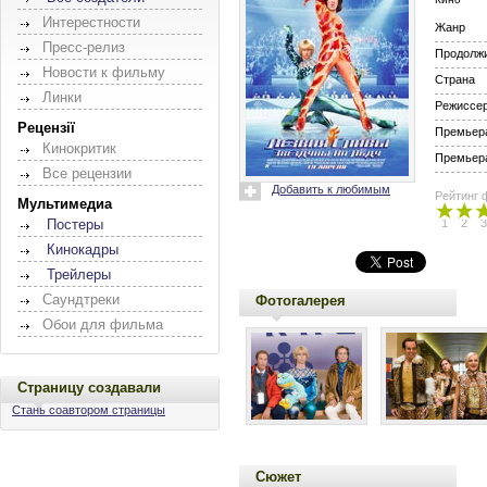
Интерестности
Жанр
Пресс-релиз
Продолж
Новости к фильму
Страна
Линки
Режиссе
Рецензії
Премьера
Кинокритик
Премьера
Все рецензии
Добавить к любимым
Рейтинг 
Мультимедиа
1
2
3
Постеры
Кинокадры
Трейлеры
Саундтреки
Фотогалерея
Обои для фильма
Страницу создавали
Стань соавтором страницы
Сюжет