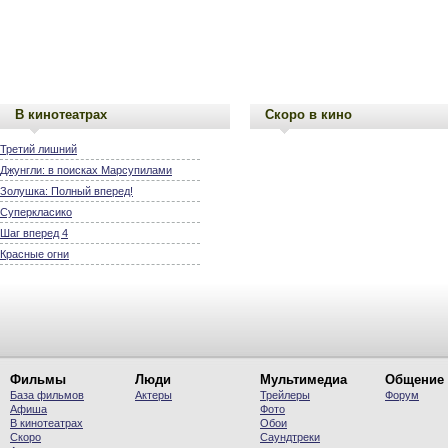
В кинотеатрах
Скоро в кино
Третий лишний
Джунгли: в поисках Марсупилами
Золушка: Полный вперед!
Суперкласико
Шаг вперед 4
Красные огни
Фильмы
Люди
Мультимедиа
Общение
База фильмов
Актеры
Трейлеры
Форум
Афиша
Фото
В кинотеатрах
Обои
Скоро
Саундтреки