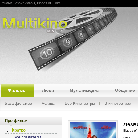
фильм Лезвия славы, Blades of Glory
Multikino
Фильмы
Люди
Мультимедиа
Общение
База фильмов
Афиша
Все Кинотеатры
В кинотеатрах
Про фильм
Лезв
Кратко
Blades of 
Все создатели
Кино