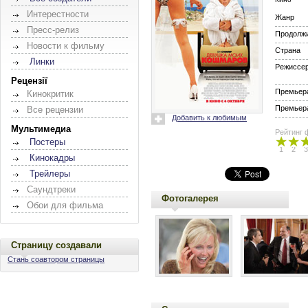
Интерестности
Жанр
Пресс-релиз
Продолж
Новости к фильму
Страна
Линки
Режиссе
Рецензії
Премьера
Кинокритик
Премьера
Все рецензии
Добавить к любимым
Мультимедиа
Рейтинг 
Постеры
1
2
3
Кинокадры
Трейлеры
Саундтреки
Фотогалерея
Обои для фильма
Страницу создавали
Стань соавтором страницы