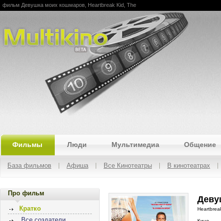
фильм Девушка моих кошмаров, Heartbreak Kid, The
Multikino
Фильмы
Люди
Мультимедиа
Общение
База фильмов
Афиша
Все Кинотеатры
В кинотеатрах
Про фильм
Деву
Кратко
Heartbrea
Все создатели
Кино