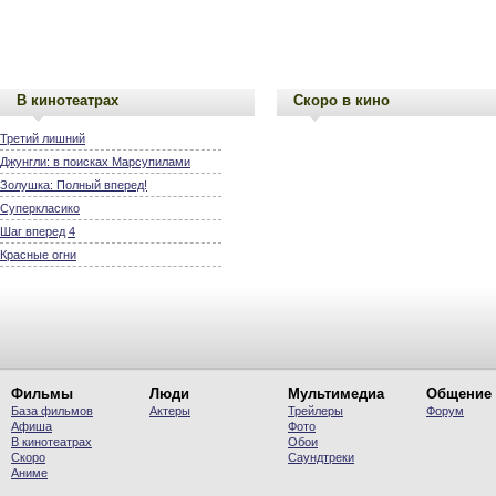
В кинотеатрах
Скоро в кино
Третий лишний
Джунгли: в поисках Марсупилами
Золушка: Полный вперед!
Суперкласико
Шаг вперед 4
Красные огни
Фильмы
Люди
Мультимедиа
Общение
База фильмов
Актеры
Трейлеры
Форум
Афиша
Фото
В кинотеатрах
Обои
Скоро
Саундтреки
Аниме