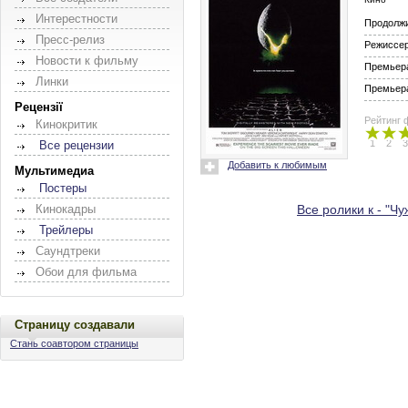
Интерестности
Продолж
Пресс-релиз
Режиссе
Новости к фильму
Премьера
Линки
Премьера
Рецензії
Рейтинг 
Кинокритик
1
2
3
Все рецензии
Добавить к любимым
Мультимедиа
Постеры
Все ролики к - "Ч
Кинокадры
Трейлеры
Саундтреки
Обои для фильма
Страницу создавали
Стань соавтором страницы