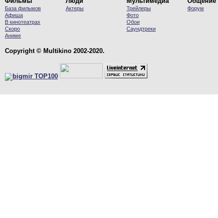
Фильмы
Люди
Мультимедиа
Общение
База фильмов
Актеры
Трейлеры
Форум
Афиша
Фото
В кинотеатрах
Обои
Скоро
Саундтреки
Аниме
Copyright © Multikino 2002-2020.