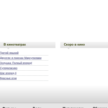
В кинотеатрах
Скоро в кино
Третий лишний
Джунгли: в поисках Марсупилами
Золушка: Полный вперед!
Суперкласико
Шаг вперед 4
Красные огни