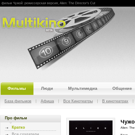
фильм Чужой: режиссерская версия, Alien: The Director's Cut
Multikino
Фильмы
Люди
Мультимедиа
Общение
База фильмов
Афиша
Все Кинотеатры
В кинотеатрах
Про фильм
Чужо
Кратко
Alien: The
Все создатели
Кино