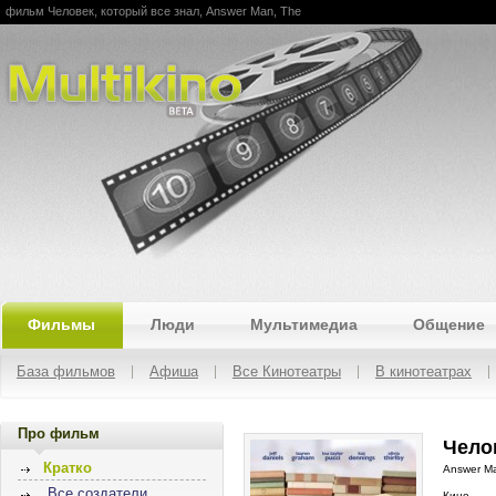
фильм Человек, который все знал, Answer Man, The
Multikino
Фильмы
Люди
Мультимедиа
Общение
База фильмов
Афиша
Все Кинотеатры
В кинотеатрах
Про фильм
Челов
Кратко
Answer M
Все создатели
Кино