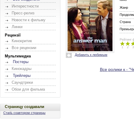
Интерестности
Жанр
Пресс-релиз
Продолж
Новости к фильму
Страна
Линки
Премьера
Рецензії
Рейтинг 
Кинокритик
1
2
3
Все рецензии
Добавить к любимым
Мультимедиа
Постеры
Кинокадры
Все ролики к - "
Трейлеры
Саундтреки
Обои для фильма
Страницу создавали
Стань соавтором страницы