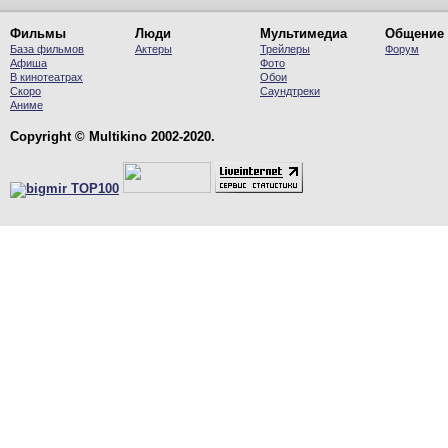
Фильмы
Люди
Мультимедиа
Общение
База фильмов
Актеры
Трейлеры
Форум
Афиша
Фото
В кинотеатрах
Обои
Скоро
Саундтреки
Аниме
Copyright © Multikino 2002-2020.