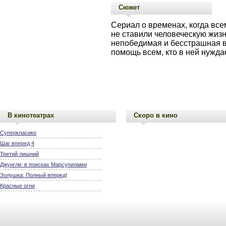
Сюжет
Сериал о временах, когда все
не ставили человеческую жизн
непобедимая и бесстрашная в
помощь всем, кто в ней нужда
В кинотеатрах
Скоро в кино
Суперкласико
Шаг вперед 4
Третий лишний
Джунгли: в поисках Марсупилами
Золушка: Полный вперед!
Красные огни