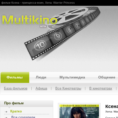
фильм Ксена - принцесса-воин, Xena: Warrior Princess
Multikino
Фильмы
Люди
Мультимедиа
Общение
База фильмов
Афиша
Все Кинотеатры
В кинотеатрах
Про фильм
Ксена
Кратко
Xena: Warr
Все создатели
Сериал Т