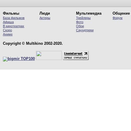
Фильмы
Люди
Мультимедиа
Общение
База фильмов
Актеры
Трейлеры
Форум
Афиша
Фото
В кинотеатрах
Обои
Скоро
Саундтреки
Аниме
Copyright © Multikino 2002-2020.