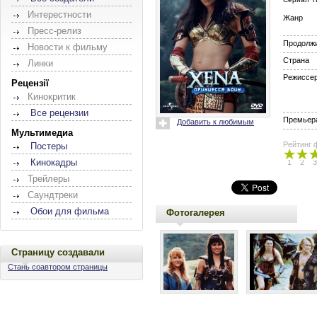
Интерестности
Жанр
Пресс-релиз
Продолж
Новости к фильму
Страна
Линки
Режиссе
Рецензії
Кинокритик
Все рецензии
Премьера
Добавить к любимым
Мультимедиа
Рейтинг 
Постеры
Кинокадры
1
2
3
Трейлеры
Саундтреки
Обои для фильма
Фотогалерея
Страницу создавали
Стань соавтором страницы