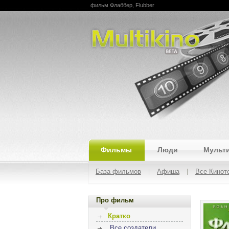
фильм Флаббер, Flubber
Multikino
Фильмы
Люди
Мульт
База фильмов
Афиша
Все Кинот
Про фильм
Кратко
Все создатели