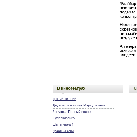
Флаббер.
всю жизн
подарил 
концентр
Наденьте
соревнов
автомоби
воздухе 
А теперь
исчезает
злодеев
В кинотеатрах
С
Третий лишний
Джунгли: в поисках Марсупилами
Золушка: Полный вперед!
Суперкласико
Шаг вперед 4
Красные огни