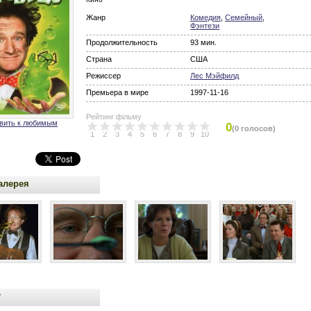
Жанр
Комедия
,
Семейный
,
Фэнтези
Продолжительность
93 мин.
Страна
США
Режиссер
Лес Мэйфилд
Премьера в мире
1997-11-16
Рейтинг фільму
вить к любимым
0
(0 голосов)
1
2
3
4
5
6
7
8
9
10
алерея
т