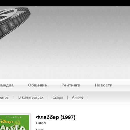
имедиа
Общение
Рейтинги
Новости
еатры
В кинотеатрах
Скоро
Аниме
Флаббер (1997)
Flubber
Кино