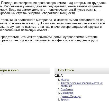
 Последнее изобретение профессора химии, над которым он трудился
ь. Рассеянный ученый даже не подозревает, какое важное открытие
миру. Ведь на самом деле этот непримечательный кусок резины —
ированный сгусток энергии невероятной мощности.
 тапочки из волшебного материала, и можете смело отправляться на
ания по прыжкам в высоту. Если вам этого мало — заправьте им свой
ль, но лучше не нажимать на газ, иначе вскоре радары обнаружат в
неопознанный летающий объект.
 представьте, что может произойти, если неуправляемая материя
 прямо из — под носа счастливого профессора и попадает в руки
…
коро в кино
Box Office
США
Моана
Фантастические звери и места их
обитания
Прибытие
Союзники
Доктор Стрэндж
Тролли