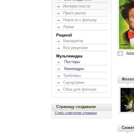
Интерестности
Пресс-релиз
Новости к фильму
Линки
Рецензії
Кинокритик
Все рецензии
Доба
Мультимедиа
Постеры
Кинокадры
Трейлеры
Фотог
Саундтреки
Обои для фильма
Страницу создавали
Стань соавтором страницы
Сюже