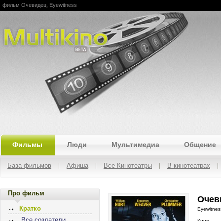
фильм Очевидец, Eyewitness
Multikino
Фильмы
Люди
Мультимедиа
Общение
База фильмов
Афиша
Все Кинотеатры
В кинотеатрах
Про фильм
Очев
Кратко
Eyewitnes
Все создатели
Кино