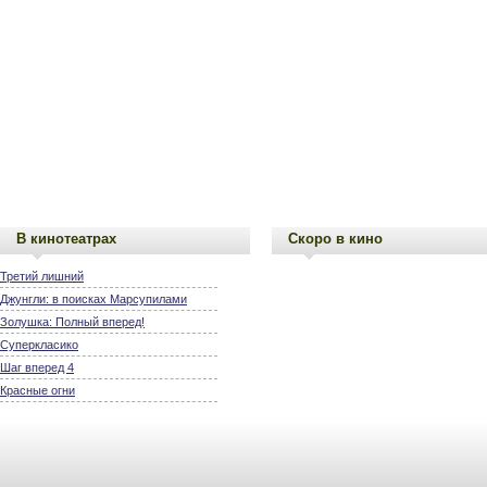
В кинотеатрах
Скоро в кино
Третий лишний
Джунгли: в поисках Марсупилами
Золушка: Полный вперед!
Суперкласико
Шаг вперед 4
Красные огни