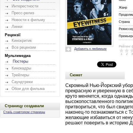
Интерестности
Жанр
Пресс-релиз
Продолж
Новости к фильму
Страна
Линки
Режиссе
Рецензії
Премьера
Кинокритик
Рейтинг 
Все рецензии
Добавить к любимым
1
2
3
Мультимедиа
Постеры
Кинокадры
Сюжет
Трейлеры
Саундтреки
Скромный Нью-Йоркский убор
Обои для фильма
прекрасную и уверенную в себ
круто меняется, когда однажд
высокопоставленного политик
Страницу создавали
притвориться, что был свидете
наконец-то познакомиться с Т
Стань соавтором страницы
желающие избавиться от нену
решают поверить в историю 