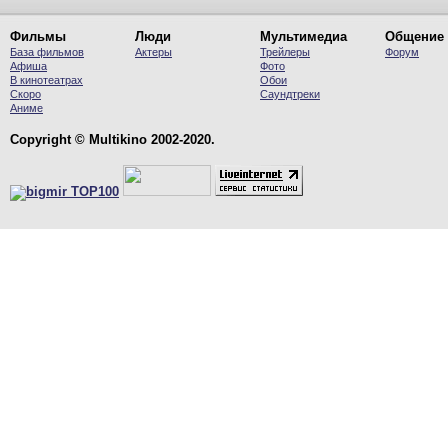
Фильмы
Люди
Мультимедиа
Общение
База фильмов
Актеры
Трейлеры
Форум
Афиша
Фото
В кинотеатрах
Обои
Скоро
Саундтреки
Аниме
Copyright © Multikino 2002-2020.