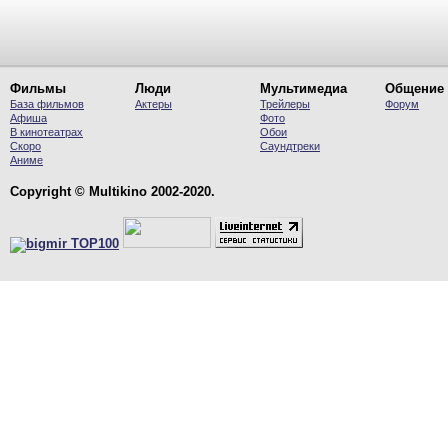
Фильмы
Люди
Мультимедиа
Общение
База фильмов
Актеры
Трейлеры
Форум
Афиша
Фото
В кинотеатрах
Обои
Скоро
Саундтреки
Аниме
Copyright © Multikino 2002-2020.