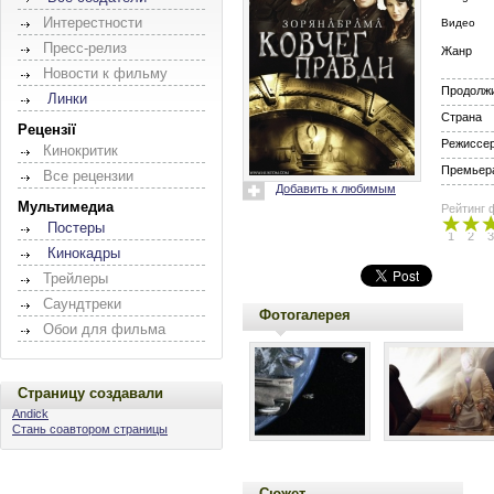
Интерестности
Видео
Пресс-релиз
Жанр
Новости к фильму
Продолж
Линки
Страна
Рецензії
Режиссе
Кинокритик
Премьера
Все рецензии
Добавить к любимым
Мультимедиа
Рейтинг 
Постеры
1
2
3
Кинокадры
Трейлеры
Саундтреки
Фотогалерея
Обои для фильма
Страницу создавали
Andick
Стань соавтором страницы
Сюжет