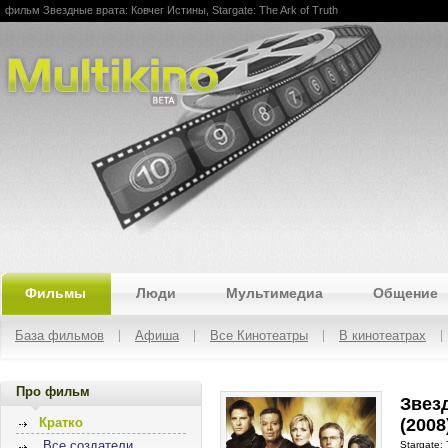
фильм Звездные врата: Ковчег Истины, Stargate: The Ark of Truth
Multikino
Фильмы
Люди
Мультимедиа
Общение
База фильмов
Афиша
Все Кинотеатры
В кинотеатрах
Про фильм
Звез
(2008
Кратко
Все создатели
Stargate: 