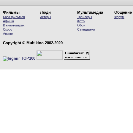
Фильмы
Люди
Мультимедиа
Общение
База фильмов
Актеры
Трейлеры
Форум
Афиша
Фото
В кинотеатрах
Обои
Скоро
Саундтреки
Аниме
Copyright © Multikino 2002-2020.