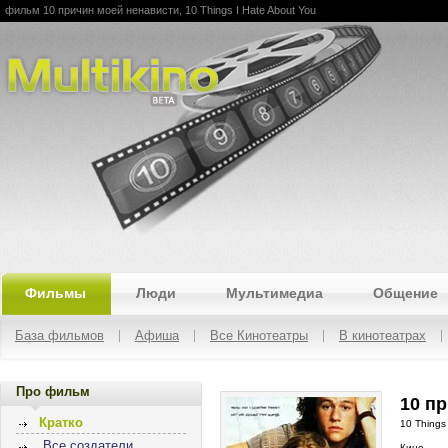
фильм 10 причин моей ненависти, 10 Things I Hate About You
Multikino
Фильмы
Люди
Мультимедиа
Общение
База фильмов
Афиша
Все Кинотеатры
В кинотеатрах
Про фильм
10 пр
Кратко
10 Things
Все создатели
Кино