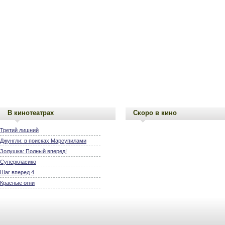
В кинотеатрах
Скоро в кино
Третий лишний
Джунгли: в поисках Марсупилами
Золушка: Полный вперед!
Суперкласико
Шаг вперед 4
Красные огни