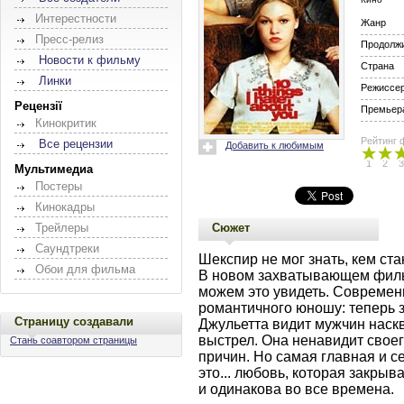
Интерестности
Жанр
Пресс-релиз
Продолж
Новости к фильму
Страна
Линки
Режиссе
Рецензії
Премьера
Кинокритик
Рейтинг 
Все рецензии
Добавить к любимым
1
2
3
Мультимедиа
Постеры
Кинокадры
Сюжет
Трейлеры
Саундтреки
Шекспир не мог знать, кем ста
Обои для фильма
В новом захватывающем филь
можем это увидеть. Современ
романтичного юношу: теперь з
Страницу создавали
Джульетта видит мужчин наскв
выстрел. Она ненавидит своего
Стань соавтором страницы
причин. Но самая главная и с
это... любовь, которая закры
и одинакова во все времена.