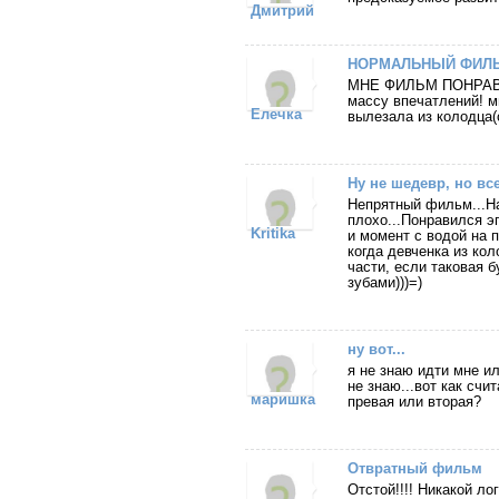
Дмитрий
НОРМАЛЬНЫЙ ФИЛЬ
МНЕ ФИЛЬМ ПОНРАВИЛ
массу впечатлений! м
Елечка
вылезала из колодца(
Ну не шедевр, но все
Непрятный фильм...На
плохо...Понравился э
Kritika
и момент с водой на 
когда девченка из ко
части, если таковая б
зубами)))=)
ну вот...
я не знаю идти мне ил
не знаю...вот как счи
маришка
превая или вторая?
Отвратный фильм
Отстой!!!! Никакой ло