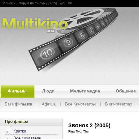
Звонок 2 - Форум по фильму / Ring Two, The
Multikino
Фильмы
Люди
Мультимедиа
Общение
База фильмов
Афиша
Все Кинотеатры
В кинотеатрах
Про фильм
Звонок 2 (2005)
Кратко
Ring Two, The
Все создатели