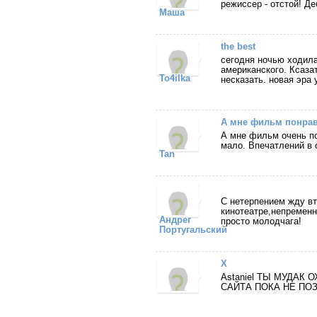
режиссер - отстой! Д
Маша
the best
сегодня ночью ходила
американского. Ксазат
To4ilka
несказать. новая эра 
А мне фильм понрав
А мне фильм очень по
мало. Впечатлений в 
Tan
C нетерпением жду вт
кинотеатре,непременн
Андрег
просто молодчага!
Португальский
X
Astaniel ТЫ МУДАК
САЙТА ПОКА НЕ ПОЗДН