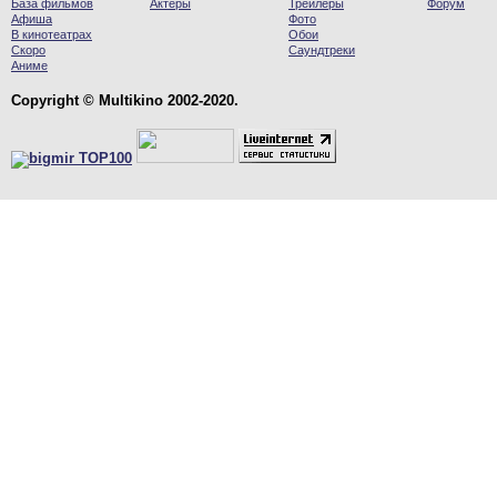
База фильмов
Актеры
Трейлеры
Форум
Афиша
Фото
В кинотеатрах
Обои
Скоро
Саундтреки
Аниме
Copyright © Multikino 2002-2020.