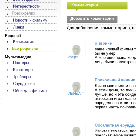
Комментарии
Интерестности
Пресс-релиз
Добавить коментарий
Новости к фильму
Линки
Для добавления комментариев, п
Рецензії
Кинокритик
о звонке
Все рецензии
ваще клевый фильм то
бы не умер.
Мультимедиа
феря
А мне еще нрава когд
лица были полустра
Постеры
Кинокадры
Трейлеры
Прикольный кинчик
Саундтреки
Лично мне фильм понр
А если дома, то лучше
Обои для фильма
ЛеНкА
лучше, но и эта сойде
актерская игра главно
определенно стоит по
первая часть понравил
Обсалютная ерунда.
Избитая тематика; по
предсказуемое развит