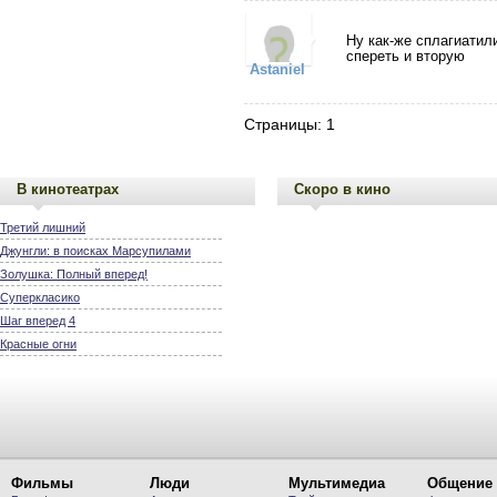
Ну как-же сплагиатил
спереть и вторую
Astaniel
Страницы: 1
В кинотеатрах
Скоро в кино
Третий лишний
Джунгли: в поисках Марсупилами
Золушка: Полный вперед!
Суперкласико
Шаг вперед 4
Красные огни
Фильмы
Люди
Мультимедиа
Общение