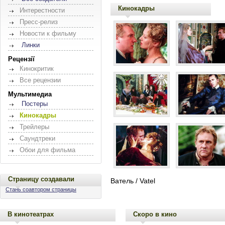
Кинокадры
Интерестности
Пресс-релиз
Новости к фильму
Линки
Рецензії
Кинокритик
Все рецензии
Мультимедиа
Постеры
Кинокадры
Трейлеры
Саундтреки
Обои для фильма
Страницу создавали
Ватель / Vatel
Стань соавтором страницы
В кинотеатрах
Скоро в кино