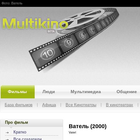
Фото: Ватель
Multikino
Фильмы
Люди
Мультимедиа
Общение
База фильмов
Афиша
Все Кинотеатры
В кинотеатрах
Про фильм
Ватель (2000)
Кратко
Vatel
Все создатели