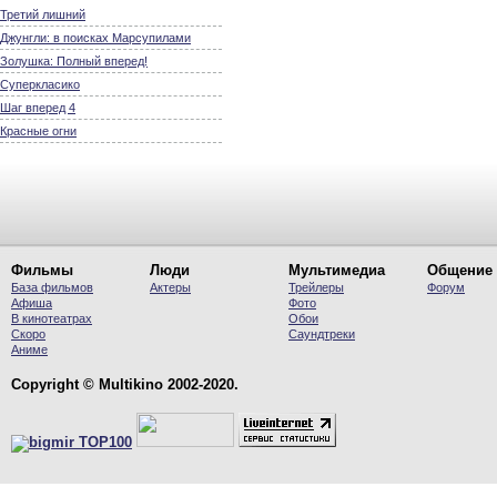
Третий лишний
Джунгли: в поисках Марсупилами
Золушка: Полный вперед!
Суперкласико
Шаг вперед 4
Красные огни
Фильмы
Люди
Мультимедиа
Общение
База фильмов
Актеры
Трейлеры
Форум
Афиша
Фото
В кинотеатрах
Обои
Скоро
Саундтреки
Аниме
Copyright © Multikino 2002-2020.