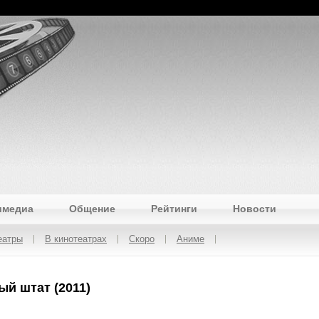
имедиа
Общение
Рейтинги
Новости
еатры
В кинотеатрах
Скоро
Аниме
ый штат (2011)