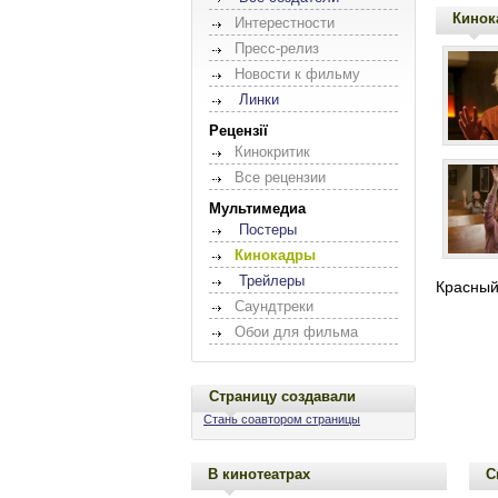
Кинок
Интерестности
Пресс-релиз
Новости к фильму
Линки
Рецензії
Кинокритик
Все рецензии
Мультимедиа
Постеры
Кинокадры
Трейлеры
Красный 
Саундтреки
Обои для фильма
Страницу создавали
Стань соавтором страницы
В кинотеатрах
С