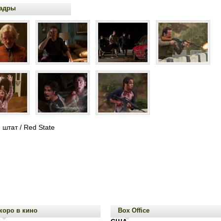
адры
штат / Red State
коро в кино
Box Office