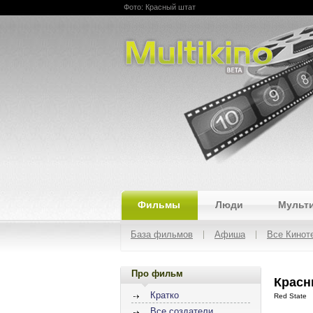
Фото: Красный штат
Multikino
Фильмы
Люди
Мульт
База фильмов
Афиша
Все Кинот
Про фильм
Красн
Кратко
Red State
Все создатели