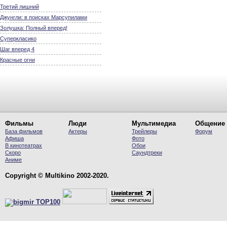
Третий лишний
Джунгли: в поисках Марсупилами
Золушка: Полный вперед!
Суперкласико
Шаг вперед 4
Красные огни
Фильмы
Люди
Мультимедиа
Общение
База фильмов
Актеры
Трейлеры
Форум
Афиша
Фото
В кинотеатрах
Обои
Скоро
Саундтреки
Аниме
Copyright © Multikino 2002-2020.