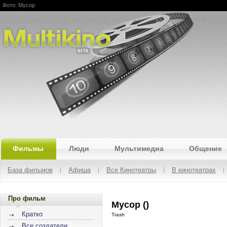
Фото: Мусор
Multikino
Фильмы
Люди
Мультимедиа
Общение
База фильмов
Афиша
Все Кинотеатры
В кинотеатрах
Про фильм
Мусор ()
Кратко
Trash
Все создатели