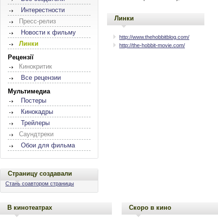
Интерестности
Линки
Пресс-релиз
Новости к фильму
http://www.thehobbitblog.com/
Линки
http://the-hobbit-movie.com/
Рецензії
Кинокритик
Все рецензии
Мультимедиа
Постеры
Кинокадры
Трейлеры
Саундтреки
Обои для фильма
Страницу создавали
Стань соавтором страницы
В кинотеатрах
Скоро в кино