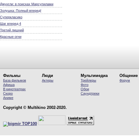
Джунгли: в поисках Марсупилами
Золушка: Полный вперед!
Суперкласико
Шаг вперед 4
Третий лишний
Красные огни
Фильмы
Люди
Мультимедиа
Общение
База фильмов
Актеры
Трейлеры
Форум
Афиша
Фото
В кинотеатрах
Обои
Скоро
Саундтреки
Аниме
Copyright © Multikino 2002-2020.