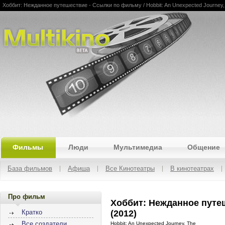
Хоббит: Нежданное путешествие - Ссылки по фильму / Hobbit: An Unexpected Journey, 
Multikino
Фильмы
Люди
Мультимедиа
Общение
База фильмов
Афиша
Все Кинотеатры
В кинотеатрах
Про фильм
Хоббит: Нежданное путе
(2012)
Кратко
Все создатели
Hobbit: An Unexpected Journey, The