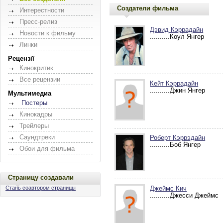
Создатели фильма
Интерестности
Пресс-релиз
Дэвид Кэррадайн
Новости к фильму
..........Коул Янгер
Линки
Рецензії
Кинокритик
Все рецензии
Кейт Кэррадайн
..........Джин Янгер
Мультимедиа
Постеры
Кинокадры
Трейлеры
Саундтреки
Роберт Кэррэдайн
..........Боб Янгер
Обои для фильма
Страницу создавали
Стань соавтором страницы
Джеймс Кич
..........Джесси Джеймс