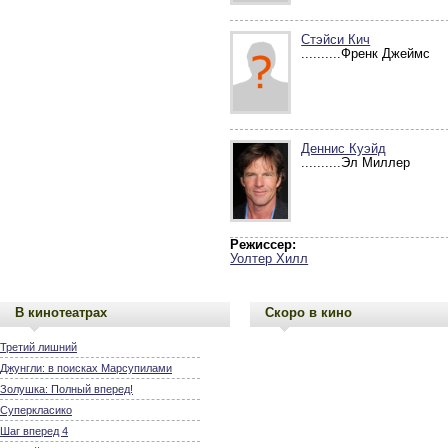
Стэйси Кич
..........Френк Джеймс
Деннис Куэйд
..........Эл Миллер
Режиссер:
Уолтер Хилл
В кинотеатрах
Скоро в кино
Третий лишний
Джунгли: в поисках Марсупилами
Золушка: Полный вперед!
Суперкласико
Шаг вперед 4