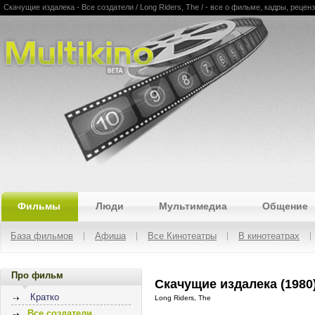
Скачущие издалека - Все создатели / Long Riders, The / - все о фильме, кадры, рецен
Multikino
Фильмы
Люди
Мультимедиа
Общение
База фильмов
Афиша
Все Кинотеатры
В кинотеатрах
Про фильм
Скачущие издалека (1980
Кратко
Long Riders, The
Все создатели