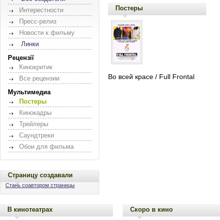
Постеры
Интерестности
Пресс-релиз
Новости к фильму
Линки
Рецензії
Кинокритик
Во всей красе / Full Frontal
Все рецензии
Мультимедиа
Постеры
Кинокадры
Трейлеры
Саундтреки
Обои для фильма
Страницу создавали
Стань соавтором страницы
В кинотеатрах
Скоро в кино