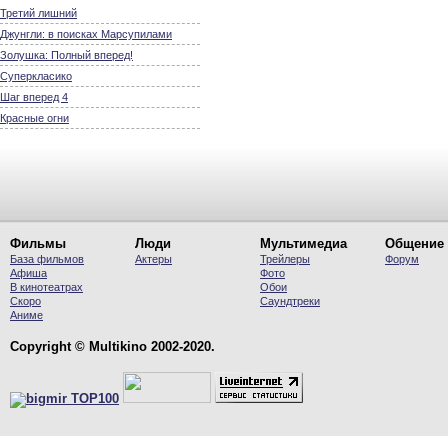
Третий лишний
Джунгли: в поисках Марсупилами
Золушка: Полный вперед!
Суперкласико
Шаг вперед 4
Красные огни
Фильмы
Люди
Мультимедиа
Общение
База фильмов
Актеры
Трейлеры
Форум
Афиша
Фото
В кинотеатрах
Обои
Скоро
Саундтреки
Аниме
Copyright © Multikino 2002-2020.