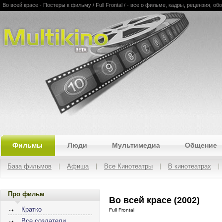
Во всей красе - Постеры к фильму / Full Frontal / - все о фильме, кадры, рецензия, о
Multikino
Фильмы
Люди
Мультимедиа
Общение
База фильмов
Афиша
Все Кинотеатры
В кинотеатрах
Про фильм
Во всей красе (2002)
Кратко
Full Frontal
Все создатели