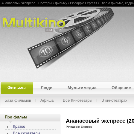
Ананасовый экспресс - Постеры к фильму / Pineapple Express / - все о фильме, кадры
Multikino
Фильмы
Люди
Мультимедиа
Общение
База фильмов
Афиша
Все Кинотеатры
В кинотеатрах
Про фильм
Ананасовый экспресс (20
Кратко
Pineapple Express
Все создатели