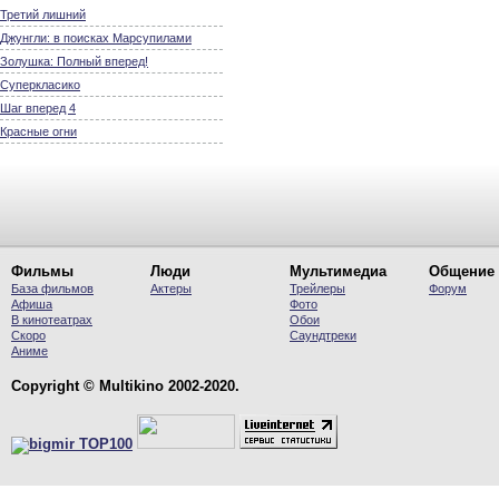
Третий лишний
Джунгли: в поисках Марсупилами
Золушка: Полный вперед!
Суперкласико
Шаг вперед 4
Красные огни
Фильмы
Люди
Мультимедиа
Общение
База фильмов
Актеры
Трейлеры
Форум
Афиша
Фото
В кинотеатрах
Обои
Скоро
Саундтреки
Аниме
Copyright © Multikino 2002-2020.