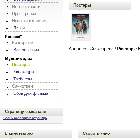
Постеры
Интерестности
Пресс-релиз
Новости к фильму
Линки
Рецензії
Кинокритик
Ананасовый экспресс / Pineapple 
Все рецензии
Мультимедиа
Постеры
Кинокадры
Трейлеры
Саундтреки
Обои для фильма
Страницу создавали
Стань соавтором страницы
В кинотеатрах
Скоро в кино