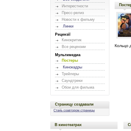
Посте
Интерестности
Пресс-релиз
Новости к фильму
Линки
Рецензії
Кинокритик
Кольцо 
Все рецензии
Мультимедиа
Постеры
Кинокадры
Трейлеры
Саундтреки
Обои для фильма
Страницу создавали
Стань соавтором страницы
В кинотеатрах
С