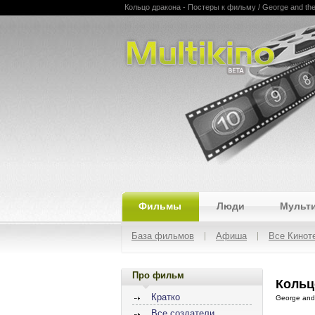
Кольцо дракона - Постеры к фильму / George and the
Multikino
Фильмы
Люди
Мульт
База фильмов
Афиша
Все Кинот
Про фильм
Кольц
Кратко
George and
Все создатели