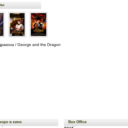
ры
дракона / George and the Dragon
коро в кино
Box Office