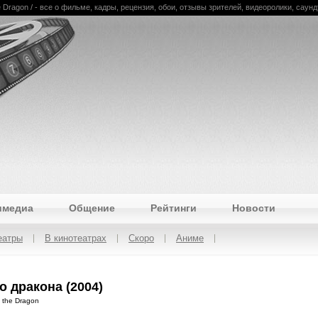
 Dragon / - все о фильме, кадры, рецензия, обои, отзывы зрителей, видеоролики, саунд
имедиа
Общение
Рейтинги
Новости
еатры
В кинотеатрах
Скоро
Аниме
о дракона (2004)
 the Dragon