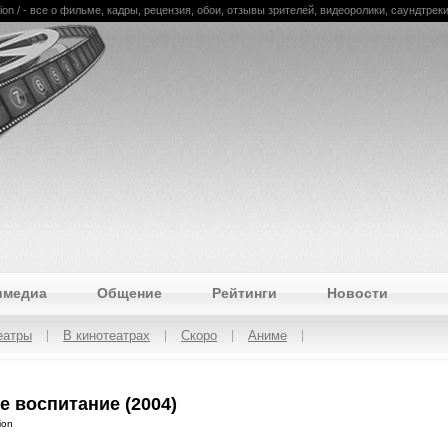
on / - все о фильме, кадры, рецензия, обои, отзывы зрителей, видеоролики, саундтреки
имедиа
Общение
Рейтинги
Новости
еатры
В кинотеатрах
Скоро
Аниме
е воспитание (2004)
ion