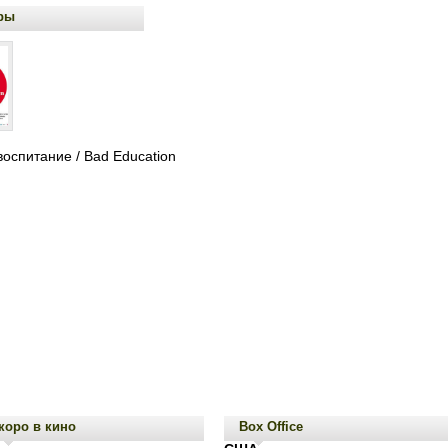
ры
воспитание / Bad Education
коро в кино
Box Office