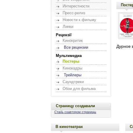
Посте
Интерестности
Пресс-релиз
Новости к фильму
Линки
Рецензії
Кинокритик
Дурное 
Все рецензии
Мультимедиа
Постеры
Кинокадры
Трейлеры
Саундтреки
Обои для фильма
Страницу создавали
Стань соавтором страницы
В кинотеатрах
С