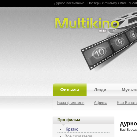
Дурное воспитание - Постеры к фильму / Bad Educati
Multikino
Фильмы
Люди
Мульт
База фильмов
Афиша
Все Кинот
Про фильм
Дурно
Кратко
Bad Educat
Все создатели