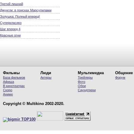
Третий лишний
Джунгли: в поисках Марсупилами
Золушка: Полный вперед!
Суперкласико
Шаг вперед 4
Красные огни
Фильмы
Люди
Мультимедиа
Общение
База фильмов
Актеры
Трейлеры
Форум
Афиша
Фото
В кинотеатрах
Обои
Скоро
Саундтреки
Аниме
Copyright © Multikino 2002-2020.