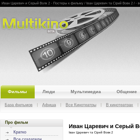
Иван Царевич и Серый Волк 2 - Постеры к фильму / Іван Царевич та Сірий Вовк 2 / - 
Multikino
Фильмы
Люди
Мультимедиа
Общение
База фильмов
Афиша
Все Кинотеатры
В кинотеатрах
Про фильм
Иван Царевич и Серый Во
Кратко
Іван Царевич та Сірий Вовк 2
Все создатели