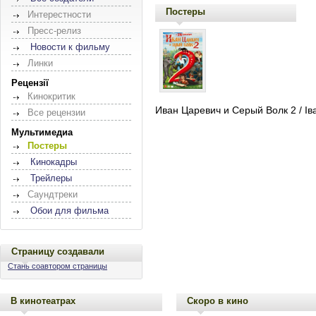
Постеры
Интерестности
Пресс-релиз
Новости к фильму
Линки
Рецензії
Кинокритик
Иван Царевич и Серый Волк 2 / Ів
Все рецензии
Мультимедиа
Постеры
Кинокадры
Трейлеры
Саундтреки
Обои для фильма
Страницу создавали
Стань соавтором страницы
В кинотеатрах
Скоро в кино